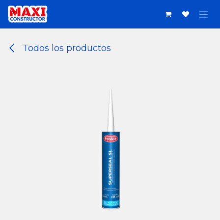
Ir al contenido
Todos los productos