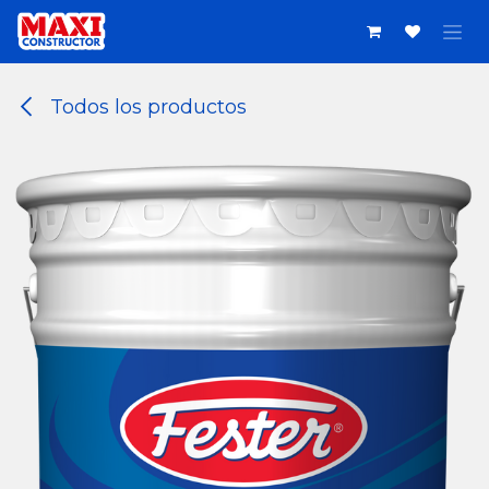
Ir al contenido
Todos los productos