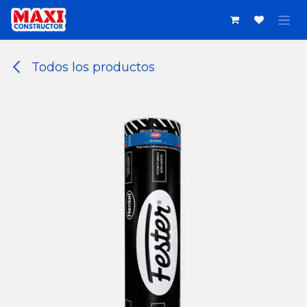
Ir al contenido
Todos los productos