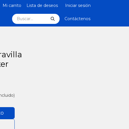
Mi carrito
Lista de deseos
Iniciar sesión
Contáctenos
avilla
ter
ncluido)
to