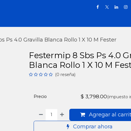
Inicio
Tienda
Promociones
Puntos
Blog
Terms & Conditions
s Ps 4.0 Gravilla Blanca Rollo 1 X 10 M Fester
Festermip 8 Sbs Ps 4.0 Gr
Blanca Rollo 1 X 10 M Fes
(0 reseña)
$
3,798.00
Precio
(impuesto i
Agregar al carri
Comprar ahora