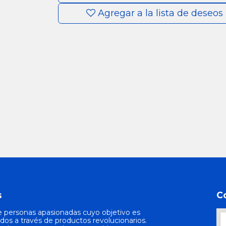
Agregar a la lista de deseos
s
C
 personas apasionadas cuyo objetivo es
odos a través de productos revolucionarios.