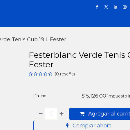
Inicio
Tienda
Promociones
Puntos
Blog
Terms & Conditions
rde Tenis Cub 19 L Fester
Festerblanc Verde Tenis 
Fester
(0 reseña)
$
5,126.00
Precio
(impuesto i
Agregar al carri
Comprar ahora