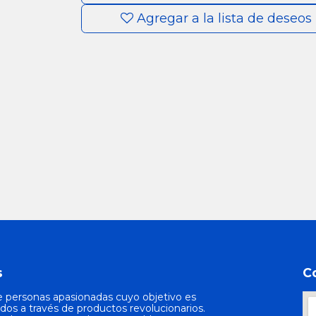
Agregar a la lista de deseos
s
C
 personas apasionadas cuyo objetivo es
odos a través de productos revolucionarios.