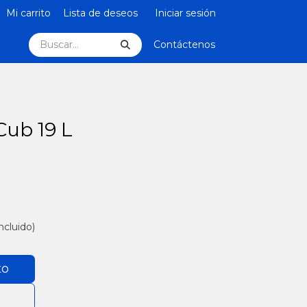
Mi carrito
Lista de deseos
Iniciar sesión
Contáctenos
Cub 19 L
ncluido)
to