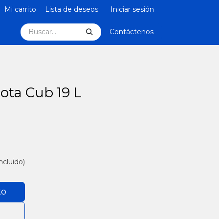
Mi carrito
Lista de deseos
Iniciar sesión
Contáctenos
ota Cub 19 L
ncluido)
to