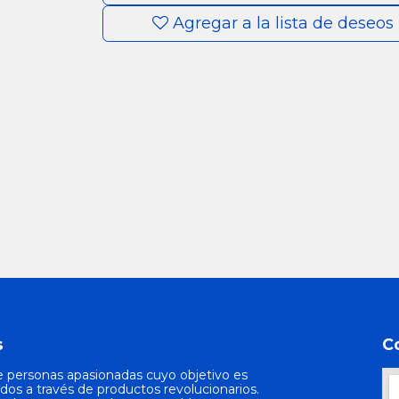
Agregar a la lista de deseos
s
C
 personas apasionadas cuyo objetivo es
odos a través de productos revolucionarios.