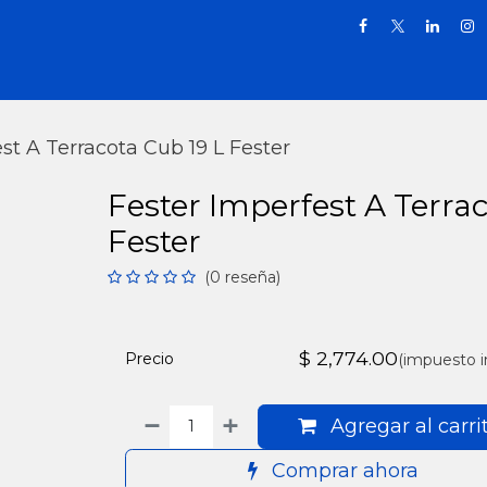
Inicio
Tienda
Promociones
Puntos
Blog
Terms & Conditions
st A Terracota Cub 19 L Fester
Fester Imperfest A Terrac
Fester
(0 reseña)
$
2,774.00
Precio
(impuesto i
Agregar al carri
Comprar ahora