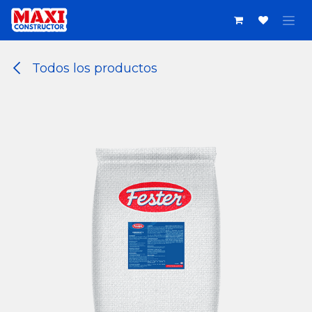
Ir al contenido
Todos los productos